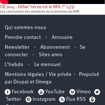
UE 2014 - Débat "où en est le NPA ?" (3/3)
Les conclusions des membres de la direction du NPA.
Qui sommes-nous
Prendre contact
-
Annuaire
Newsletter -
Abonnement
-
Se
connecter
-
Sites amis
L’hebdo
-
Le mensuel
Mentions légales / Vie privée
- Propulsé
par
Drupal
et
Omega
Facebook
YouTube
Vimeo
Twitter
Instagram
Flux RSS