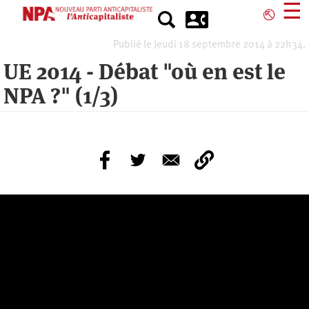
Aller
☰
⎋
au
contenu
Publié le Jeudi 18 septembre 2014 à 22h34.
principal
UE 2014 - Débat "où en est le
NPA ?" (1/3)