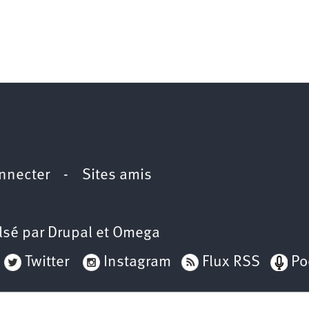
nnecter
-
Sites amis
lsé par
Drupal
et
Omega
Twitter
Instagram
Flux RSS
Po