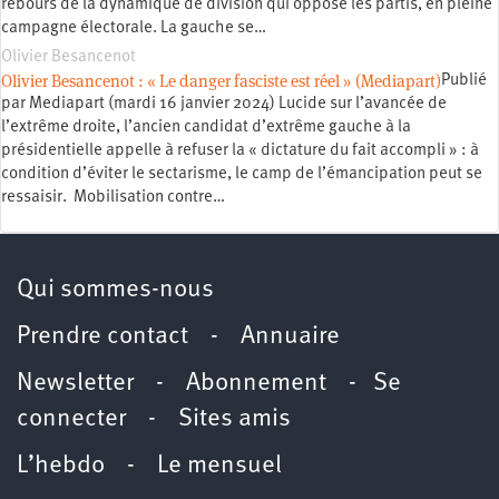
rebours de la dynamique de division qui oppose les partis, en pleine
campagne électorale. La gauche se…
Olivier Besancenot
Olivier Besancenot : « Le danger fasciste est réel » (Mediapart)
Publié
par Mediapart (mardi 16 janvier 2024) Lucide sur l’avancée de
l’extrême droite, l’ancien candidat d’extrême gauche à la
présidentielle appelle à refuser la « dictature du fait accompli » : à
condition d’éviter le sectarisme, le camp de l’émancipation peut se
ressaisir. Mobilisation contre…
Qui sommes-nous
Prendre contact
-
Annuaire
Newsletter -
Abonnement
-
Se
connecter
-
Sites amis
L’hebdo
-
Le mensuel