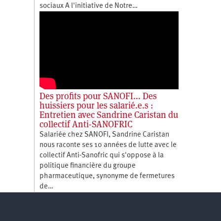
sociaux A l'initiative de Notre…
Des profits pour SANOFI... Des
huissiers pour les salarié.e.s :
Entretien avec Sandrine Caristan du
collectif Anti-SANOFRIC
Salariée chez SANOFI, Sandrine Caristan
nous raconte ses 10 années de lutte avec le
collectif Anti-Sanofric qui s'oppose à la
politique financière du groupe
pharmaceutique, synonyme de fermetures
de…