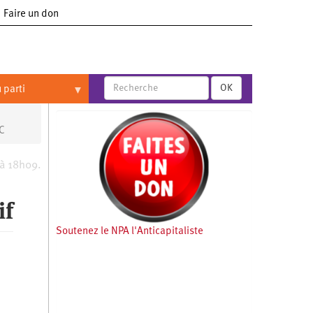
Faire un don
OK
 parti
IC
 à 18h09.
if
Soutenez le NPA l'Anticapitaliste