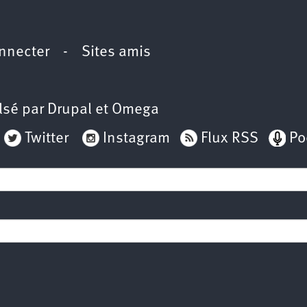
nnecter
-
Sites amis
lsé par
Drupal
et
Omega
Twitter
Instagram
Flux RSS
Po