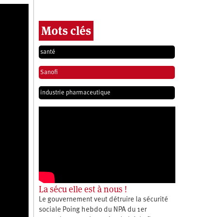
Mots clés
santé
Sanofi
industrie pharmaceutique
La sécu elle est à nous !
Le gouvernement veut détruire la sécurité
sociale Poing hebdo du NPA du 1er