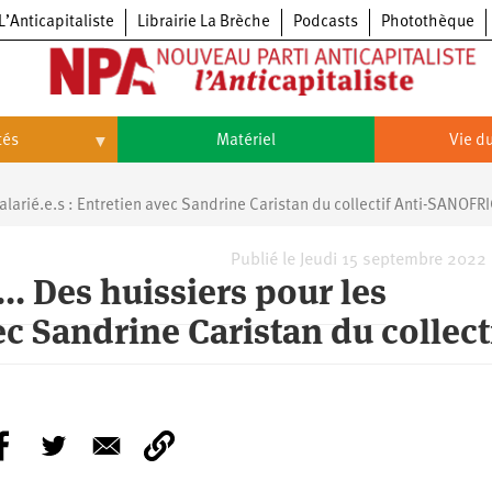
L’Anticapitaliste
Librairie La Brèche
Podcasts
Photothèque
tés
Matériel
Vie du
Vie
du
alarié.e.s : Entretien avec Sandrine Caristan du collectif Anti-SANOFR
parti
Congrès
du
Publié le Jeudi 15 septembre 2022
NPA
.. Des huissiers pour les
Principes
Congrès
fondateurs
du
du
NPA
vec Sandrine Caristan du collect
Statuts
6e
NPA
du
congrès
parti
Textes
5e
du
congrès
Conseil
4e
politique
congrès
national
3e
congrès