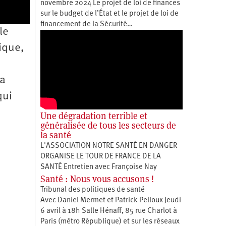
novembre 2024 Le projet de loi de finances
sur le budget de l’État et le projet de loi de
financement de la Sécurité…
le
ique,
la
qui
Une dégradation terrible et
généralisée de tous les secteurs de
la santé
L'ASSOCIATION NOTRE SANTÉ EN DANGER
ORGANISE LE TOUR DE FRANCE DE LA
SANTÉ Entretien avec Françoise Nay
Santé : Nous vous accusons !
Tribunal des politiques de santé
Avec Daniel Mermet et Patrick Pelloux Jeudi
6 avril à 18h Salle Hénaff, 85 rue Charlot à
Paris (métro République) et sur les réseaux