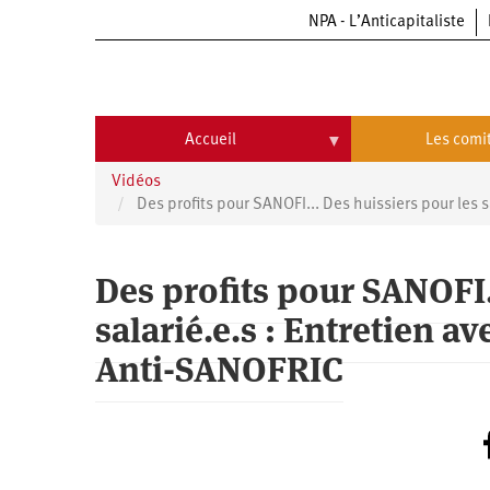
NPA - L’Anticapitaliste
Aller
au
contenu
principal
Accueil
Les comi
Vidéos
Accueil
Les
comités
Des profits pour SANOFI... Des huissiers pour les s
Communiqués
Commissions
Des profits pour SANOFI.
Université
Qui
d’été
sommes-
nous
salarié.e.s : Entretien a
Vidéos
Université
?
d’été
Anti-SANOFRIC
Université
d’été
2009
Université
d’été
2010
Université
d’été