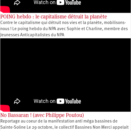
POING hebdo : le capitalisme détruit la planète
Contre le capitalisme qui détruit nos vies et la planète, mobilisons-
nous ! Le poing hebdo du NPA avec Sophie et Charline, membre des
Jeunesses Anticapitalistes du NPA
No Bassaran ! (avec Philippe Poutou)
Reportage au coeur de la manifestation anti méga bassines de
Sainte-Soline Le 29 octobre, le collectif Bassines Non Merci appelait