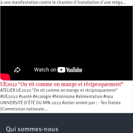
à une manifestation contre le chantier d'installation d'une méga…
UE2022 "On vit comme on mange et réciproquement"
ATELIER UE2022 "On vit comme on mange et réciproquement"
#UE2022 #santé #écologie #féminisme #alimentation #npa
UNIVERSITÉ D'ÉTÉ DU NPA 2022 Atelier animé par : - Ten Dalote
(Commission nationale…
Qui sommes-nous