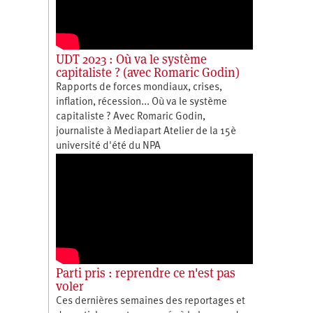
UDT 2023 : Où va le système
capitaliste ? (avec Romaric Godin)
Rapports de forces mondiaux, crises,
inflation, récession... Où va le système
capitaliste ? Avec Romaric Godin,
journaliste à Mediapart Atelier de la 15è
université d'été du NPA
Parti pris : reprendre ce n'est pas
voler
Ces dernières semaines des reportages et