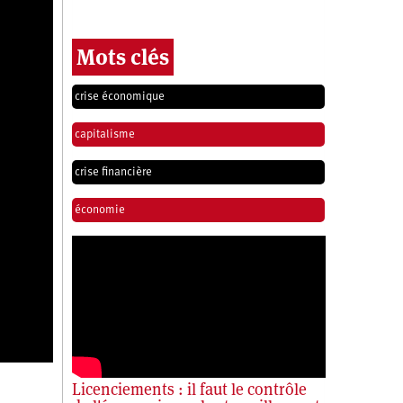
Mots clés
crise économique
capitalisme
crise financière
économie
Licenciements : il faut le contrôle