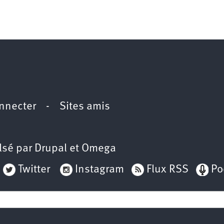
nnecter
-
Sites amis
lsé par
Drupal
et
Omega
Twitter
Instagram
Flux RSS
Po