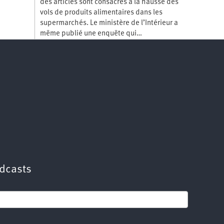
des articles sont consacrés à la hausse des
vols de produits alimentaires dans les
supermarchés. Le ministère de l’Intérieur a
même publié une enquête qui…
dcasts