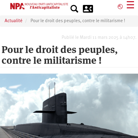
Aller
☰
⎋
au
contenu
Actualité
Pour le droit des peuples, contre le militarisme !
principal
Publié le Mardi 11 mars 2025 à 14h07.
Pour le droit des peuples,
contre le militarisme !