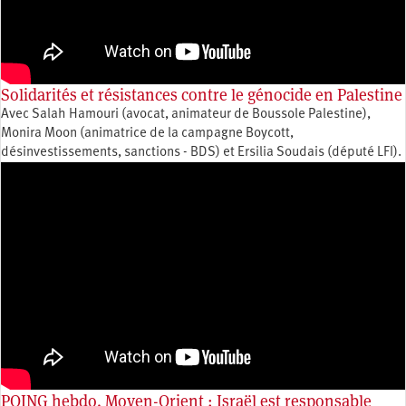
Solidarités et résistances contre le génocide en Palestine
Avec Salah Hamouri (avocat, animateur de Boussole Palestine),
Monira Moon (animatrice de la campagne Boycott,
désinvestissements, sanctions - BDS) et Ersilia Soudais (député LFI).
POING hebdo. Moyen-Orient : Israël est responsable