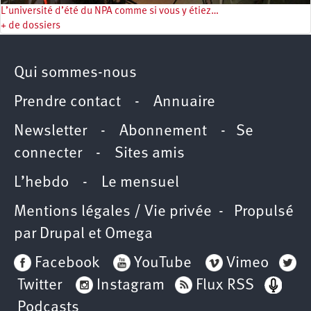
L’université d’été du NPA comme si vous y étiez…
+ de dossiers
Qui sommes-nous
Prendre contact
-
Annuaire
Newsletter -
Abonnement
-
Se
connecter
-
Sites amis
L’hebdo
-
Le mensuel
Mentions légales / Vie privée
- Propulsé
par
Drupal
et
Omega
Facebook
YouTube
Vimeo
Twitter
Instagram
Flux RSS
Podcasts