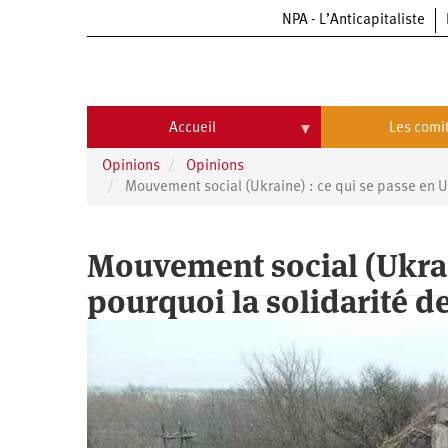
NPA - L’Anticapitaliste
Aller
au
contenu
principal
Accueil
Les comi
Opinions
Opinions
Accueil
Les
comités
Mouvement social (Ukraine) : ce qui se passe en U
Communiqués
Commissions
Mouvement social (Ukrain
Université
Qui
d’été
sommes-
nous
pourquoi la solidarité d
Vidéos
Université
?
d’été
Université
d’été
2009
Université
d’été
2010
Université
d’été