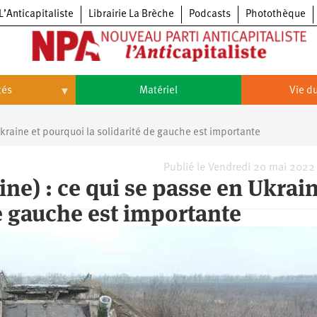
L’Anticapitaliste
Librairie La Brèche
Podcasts
Photothèque
tés
Matériel
Vie du
Vie
du
kraine et pourquoi la solidarité de gauche est importante
parti
Congrès
du
Publié le Vendredi 20 mai 2022
NPA
e) : ce qui se passe en Ukrain
Principes
Congrès
fondateurs
du
du
NPA
e gauche est importante
Statuts
6e
NPA
du
congrès
parti
Textes
5e
du
congrès
Conseil
4e
politique
congrès
national
3e
congrès