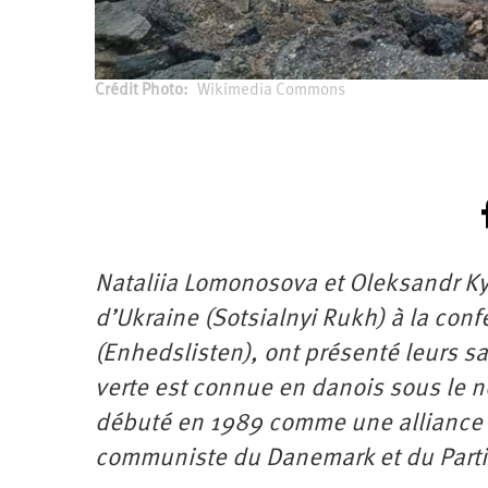
d’été
2022
Crédit Photo
Wikimedia Commons
Nataliia Lomonosova et Oleksandr Ky
d’Ukraine (Sotsialnyi Rukh) à la con
(Enhedslisten), ont présenté leurs sa
verte est connue en danois sous le 
débuté en 1989 comme une alliance é
communiste du Danemark et du Parti s