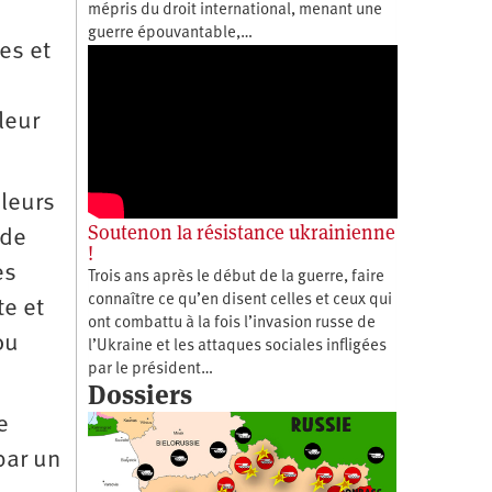
mépris du droit international, menant une
guerre épouvantable,…
es et
leur
 leurs
Soutenon la résistance ukrainienne
 de
!
es
Trois ans après le début de la guerre, faire
connaître ce qu’en disent celles et ceux qui
e et
ont combattu à la fois l’invasion russe de
ou
l’Ukraine et les attaques sociales infligées
par le président…
Dossiers
e
par un