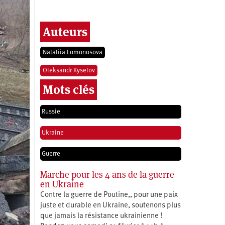
Auteurs
Nataliia Lomonosova
Oleksandr Kyselov
Mots clés
Russie
Ukraine
Guerre
Marche pour les 4 ans de la guerre
en Ukraine
Contre la guerre de Poutine,, pour une paix
juste et durable en Ukraine, soutenons plus
que jamais la résistance ukrainienne !