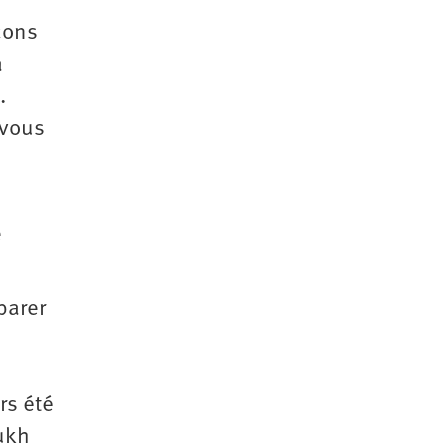
çons
a
.
 vous
e
parer
rs été
Rukh