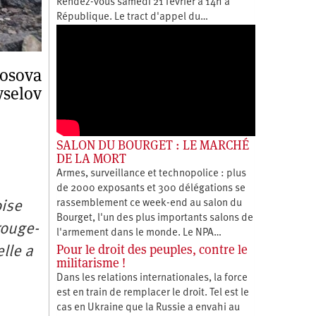
Rendez-vous samedi 21 février à 14h à
République. Le tract d'appel du…
nosova
yselov
SALON DU BOURGET : LE MARCHÉ
DE LA MORT
Armes, surveillance et technopolice : plus
de 2000 exposants et 300 délégations se
rassemblement ce week-end au salon du
oise
Bourget, l'un des plus importants salons de
rouge-
l'armement dans le monde. Le NPA…
Pour le droit des peuples, contre le
lle a
militarisme !
Dans les relations internationales, la force
est en train de remplacer le droit. Tel est le
cas en Ukraine que la Russie a envahi au