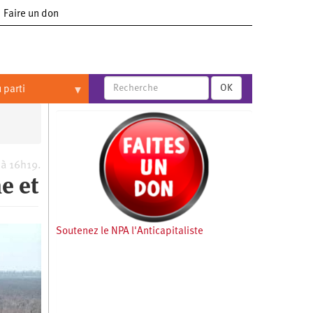
Faire un don
OK
 parti
 à 16h19.
e et
Soutenez le NPA l'Anticapitaliste