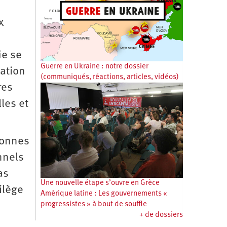
x
ie se
Guerre en Ukraine : notre dossier
pation
(communiqués, réactions, articles, vidéos)
res
les et
rsonnes
nnels
as
Une nouvelle étape s’ouvre en Grèce
ilège
Amérique latine : Les gouvernements «
progressistes » à bout de souffle
+ de dossiers