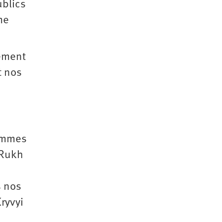
ublics
me
nement
t nos
sommes
 Rukh
s nos
ryvyi