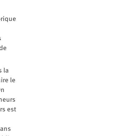
orique
s
 de
 la
ire le
On
eneurs
rs est
dans