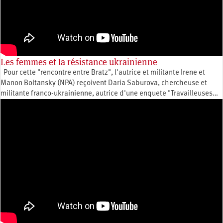
Les femmes et la résistance ukrainienne
Pour cette "rencontre entre Bratz", l'autrice et militante Irene et
Manon Boltansky (NPA) reçoivent Daria Saburova, chercheuse et
militante franco-ukrainienne, autrice d'une enquete "Travailleuses…