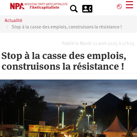
Aller
☰
⎋
au
contenu
Actualité
principal
Stop à la casse des emplois, construisons la résistance !
Publié le Mardi 22 avril 2025 à 17h25.
Stop à la casse des emplois,
construisons la résistance !