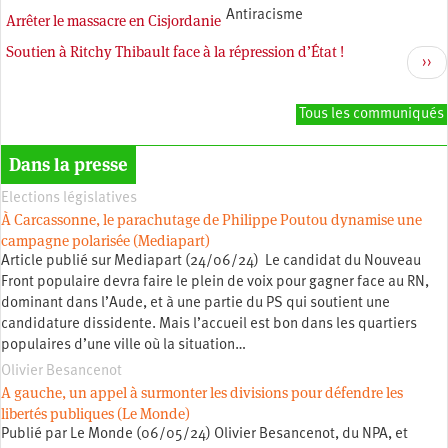
Antiracisme
Arrêter le massacre en Cisjordanie
Soutien à Ritchy Thibault face à la répression d’État !
Pagination
Pag
››
sui
Tous les communiqués
Dans la presse
Elections législatives
À Carcassonne, le parachutage de Philippe Poutou dynamise une
campagne polarisée (Mediapart)
Article publié sur Mediapart (24/06/24) Le candidat du Nouveau
Front populaire devra faire le plein de voix pour gagner face au RN,
dominant dans l’Aude, et à une partie du PS qui soutient une
candidature dissidente. Mais l’accueil est bon dans les quartiers
populaires d’une ville où la situation…
Olivier Besancenot
A gauche, un appel à surmonter les divisions pour défendre les
libertés publiques (Le Monde)
Publié par Le Monde (06/05/24) Olivier Besancenot, du NPA, et