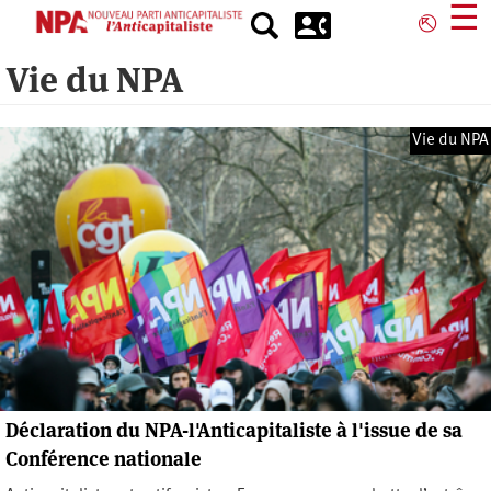
Aller
☰
⎋
au
contenu
Vie du NPA
principal
Vie du NPA
Déclaration du NPA-l'Anticapitaliste à l'issue de sa
Conférence nationale