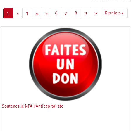
Pagination
Page
1
Page
2
Page
3
Page
4
Page
5
Page
6
Page
7
Page
8
Page
9
Page
››
Dernière
Derniers »
courante
suivante
page
Soutenez le NPA l'Anticapitaliste