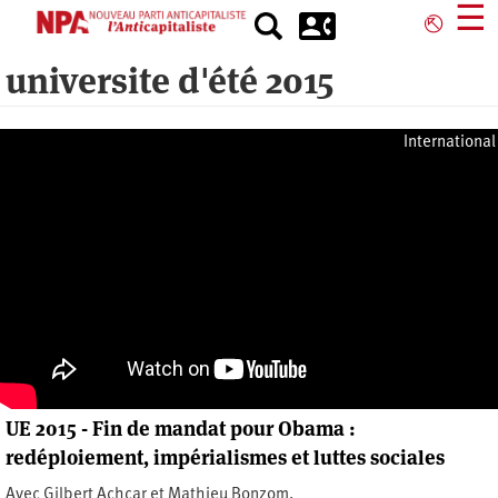
Aller
☰
⎋
au
contenu
universite d'été 2015
principal
International
UE 2015 - Fin de mandat pour Obama :
redéploiement, impérialismes et luttes sociales
Avec Gilbert Achcar et Mathieu Bonzom.