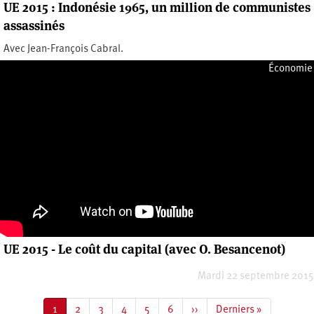
UE 2015 : Indonésie 1965, un million de communistes
assassinés
Avec Jean-François Cabral.
Vendredi 25 septembre 2015
Économie
UE 2015 - Le coût du capital (avec O. Besancenot)
Mardi 22 septembre 2015
Pagination
Page
1
Page
2
Page
3
Page
4
Page
5
Page
6
Page
››
Dernière
Derniers »