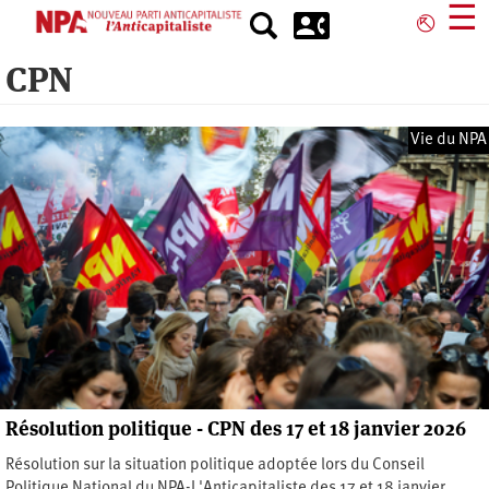
Aller
☰
⎋
au
contenu
CPN
principal
Vie du NPA
Résolution politique - CPN des 17 et 18 janvier 2026
Résolution sur la situation politique adoptée lors du Conseil
Politique National du NPA-L'Anticapitaliste des 17 et 18 janvier