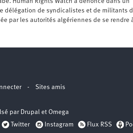
arabe. Human Rights Watch a dénoncé dans un
délégation de syndicalistes et de militants 
e par les autorités algériennes de se rendre 
nnecter
-
Sites amis
lsé par
Drupal
et
Omega
Twitter
Instagram
Flux RSS
Po