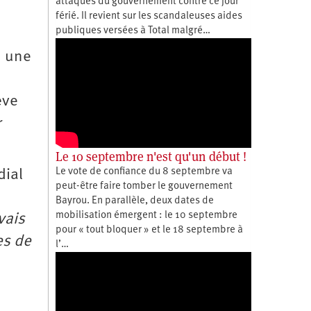
attaques du gouvernement contre ce jour
férié. Il revient sur les scandaleuses aides
publiques versées à Total malgré…
r une
ève
r
Le 10 septembre n'est qu'un début !
Le vote de confiance du 8 septembre va
dial
peut-être faire tomber le gouvernement
Bayrou. En parallèle, deux dates de
mobilisation émergent : le 10 septembre
vais
pour « tout bloquer » et le 18 septembre à
es de
l’…