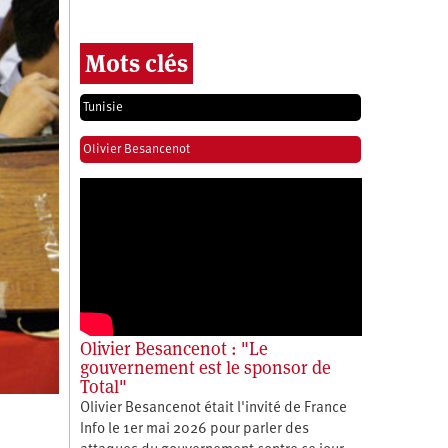
Mots clés
Tunisie
Olivier Besancenot
Olivier Besancenot : "Le
gouvernement est le sponsor de
Total"
Olivier Besancenot était l'invité de France
Info le 1er mai 2026 pour parler des