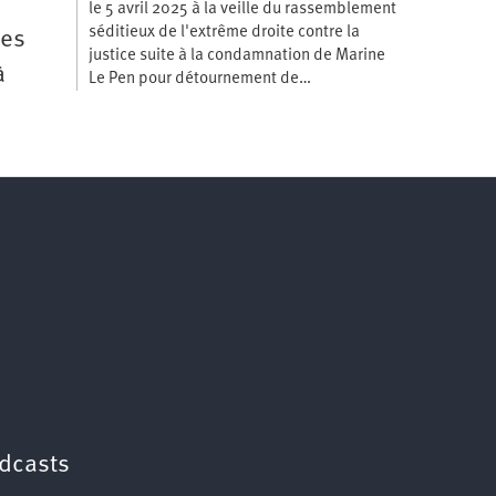
le 5 avril 2025 à la veille du rassemblement
séditieux de l'extrême droite contre la
des
justice suite à la condamnation de Marine
à
Le Pen pour détournement de…
dcasts