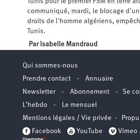
Tunis pour le premier FSM en terre 
communiqué, mardi, le blocage d'une 
droits de l'homme algériens, empêché
Tunis.
Par Isabelle Mandraud
Qui sommes-nous
Prendre contact
-
Annuaire
Newsletter -
Abonnement
-
Se co
L’hebdo
-
Le mensuel
Mentions légales / Vie privée
- Propu
Facebook
YouTube
Vimeo
Username