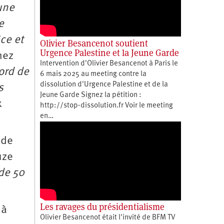
 une
e
ce et
Olivier Besancenot soutient
Urgence Palestine et la Jeune Garde
hez
Intervention d'Olivier Besancenot à Paris le
ord de
6 mais 2025 au meeting contre la
dissolution d'Urgence Palestine et de la
s
Jeune Garde Signez la pétition :
x
http://stop-dissolution.fr Voir le meeting
en…
 de
uze
 de 50
Les ravages du présidentialisme
 à
Olivier Besancenot était l'invité de BFM TV