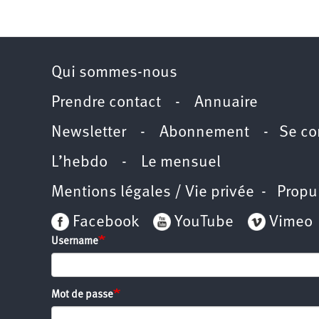
2011
Université
d’été
2012
Université
d’été
2013
Qui sommes-nous
Université
d’été
2014
Prendre contact
-
Annuaire
Université
d’été
2015
Newsletter -
Abonnement
-
Se co
Université
d’été
2016
L’hebdo
-
Le mensuel
Université
d’été
2017
Mentions légales / Vie privée
- Propu
Université
d’été
2018
Facebook
YouTube
Vimeo
Université
d’été
Username
2019
Université
d’été
2020
Université
d’été
Mot de passe
2021
Université