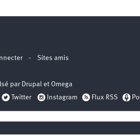
2e
congrès
1er
congrès
Congrès
de
fondation
nnecter
-
Sites amis
lsé par
Drupal
et
Omega
Twitter
Instagram
Flux RSS
Po