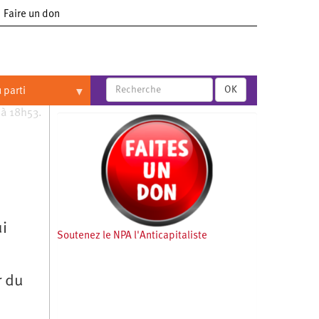
Faire un don
OK
 parti
 à 18h53.
ui
Soutenez le NPA l'Anticapitaliste
r du