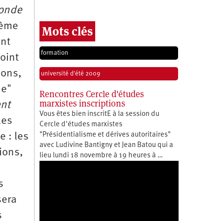
onde
tème
Mots clés
ent
formation
oint
ions,
université d'été 2009
he"
Rencontres Cercle d'études
marxistes inscriptions
nt
Vous êtes bien inscritE à la session du
les
Cercle d'études marxistes
"Présidentialisme et dérives autoritaires"
e : les
avec Ludivine Bantigny et Jean Batou qui a
ions,
lieu lundi 18 novembre à 19 heures à …
s
sera
s