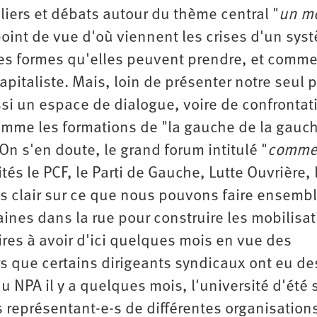
2e
iers et débats autour du thème central "
un m
congrès
oint de vue d'où viennent les crises d'un sys
1er
congrès
 les formes qu'elles peuvent prendre, et comm
Congrès
apitaliste. Mais, loin de présenter notre seul p
de
fondation
ssi un espace de dialogue, voire de confrontat
omme les formations de "la gauche de la gauc
n s'en doute, le grand forum intitulé "
comme
tés le PCF, le Parti de Gauche, Lutte Ouvrière, 
lus clair sur ce que nous pouvons faire ensembl
nes dans la rue pour construire les mobilisat
ires à avoir d'ici quelques mois en vue des
rs que certains dirigeants syndicaux ont eu de
u NPA il y a quelques mois, l'université d'été 
s représentant-e-s de différentes organisation