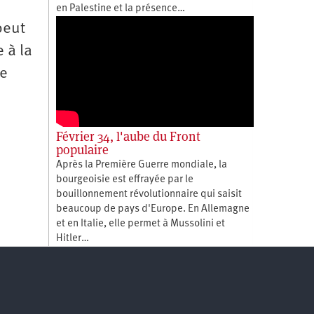
en Palestine et la présence…
peut
 à la
de
Février 34, l'aube du Front
populaire
Après la Première Guerre mondiale, la
bourgeoisie est effrayée par le
bouillonnement révolutionnaire qui saisit
beaucoup de pays d'Europe. En Allemagne
et en Italie, elle permet à Mussolini et
Hitler…