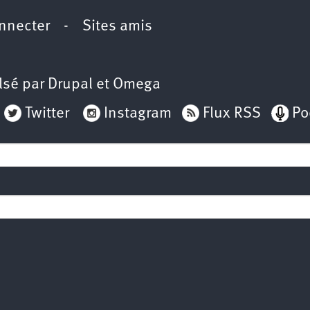
nnecter
-
Sites amis
lsé par
Drupal
et
Omega
Twitter
Instagram
Flux RSS
Po