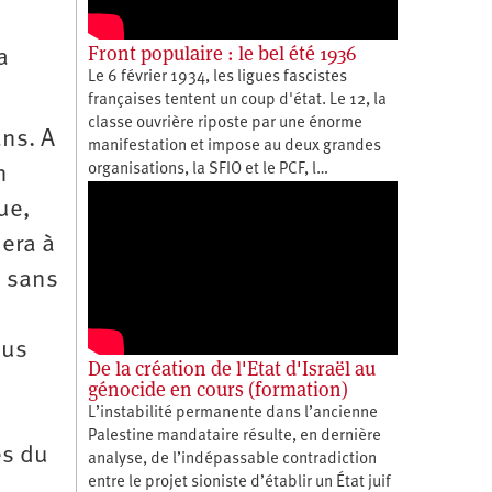
Front populaire : le bel été 1936
a
Le 6 février 1934, les ligues fascistes
françaises tentent un coup d'état. Le 12, la
classe ouvrière riposte par une énorme
ans. A
manifestation et impose au deux grandes
organisations, la SFIO et le PCF, l…
n
ue,
dera à
i sans
sus
De la création de l'Etat d'Israël au
génocide en cours (formation)
L’instabilité permanente dans l’ancienne
Palestine mandataire résulte, en dernière
es du
analyse, de l’indépassable contradiction
entre le projet sioniste d’établir un État juif