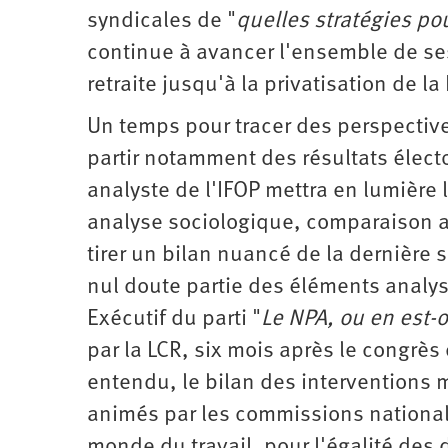
d’été
syndicales de "
quelles stratégies pou
2022
continue à avancer l'ensemble de ses 
retraite jusqu'à la privatisation de la
Un temps pour tracer des perspective
partir notamment des résultats élec
analyste de l'IFOP mettra en lumière
analyse sociologique, comparaison ave
tirer un bilan nuancé de la dernière 
nul doute partie des éléments analys
Exécutif du parti "
Le NPA, ou en est-
par la LCR, six mois après le congrès
entendu, le bilan des interventions m
animés par les commissions nationale
monde du travail, pour l'égalité des d