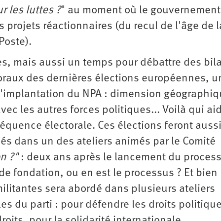
r les luttes ?
" au moment où le gouvernement
projets réactionnaires (du recul de l'âge de l
 Poste).
s, mais aussi un temps pour débattre des bil
toraux des dernières élections européennes, u
 l'implantation du NPA : dimension géographiq
c les autres forces politiques... Voilà qui ai
séquence électorale. Ces élections feront auss
és dans un des ateliers animés par le Comité
on ?"
: deux ans après le lancement du proces
 de fondation, ou en est le processus ? Et bien
ilitantes sera abordé dans plusieurs ateliers
s du parti : pour défendre les droits politiqu
roits, pour la solidarité internationale.