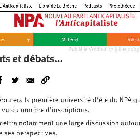
L’Anticapitaliste
Librairie La Brèche
Podcasts
Photothèque
tés
Matériel
Vie du
Publié le Vendredi 17 juillet 2009
Vie
ts et débats...
du
parti
Congrès
du
NPA
Principes
Congrès
fondateurs
du
du
NPA
Statuts
6e
NPA
du
congrès
roulera la première université d'été du NPA q
parti
Textes
5e
vu du nombre d'inscriptions.
du
congrès
Conseil
4e
politique
rmettra notamment une large discussion autou
congrès
national
3e
de ses perspectives.
congrès