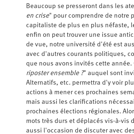
2011
Université
Beaucoup se presseront dans les atel
d’été
2012
en crise
" pour comprendre de notre p
Université
d’été
capitaliste de plus en plus néfaste,
2013
Université
enfin on peut trouver une issue antic
d’été
2014
Université
de vue, notre université d'été est au
d’été
2015
avec d'autres courants politiques, c
Université
d’été
que nous avons invités cette année. O
2016
Université
riposter ensemble ?
d’été
" auquel sont invi
2017
Université
Alternatifs, etc. permettra d'y voir p
d’été
2018
actions à mener ces prochaines semai
Université
d’été
mais aussi les clarifications nécessa
2019
Université
d’été
prochaines élections régionales. Alo
2020
Université
mots très durs et déplacés vis-à-vis d
d’été
2021
aussi l'occasion de discuter avec de
Université