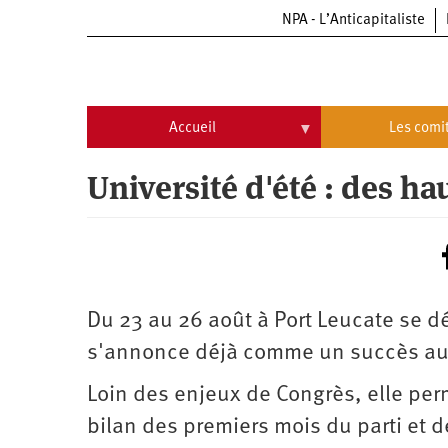
NPA - L’Anticapitaliste
Aller
au
contenu
principal
Accueil
Les comi
Accueil
Les
Université d'été : des hau
comités
Communiqués
Commissions
Université
Qui
d’été
sommes-
nous
Vidéos
Université
?
d’été
Du 23 au 26 août à Port Leucate se dé
Université
s'annonce déjà comme un succès au 
d’été
2009
Université
Loin des enjeux de Congrès, elle pe
d’été
2010
Université
bilan des premiers mois du parti et 
d’été