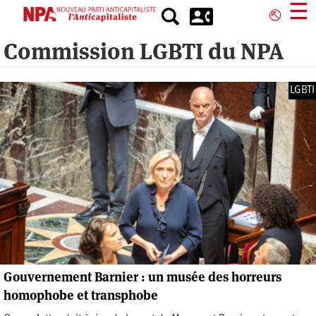
Aller
☰
⎋
au
contenu
Commission LGBTI du NPA
principal
LGBTI
Gouvernement Barnier : un musée des horreurs
homophobe et transphobe