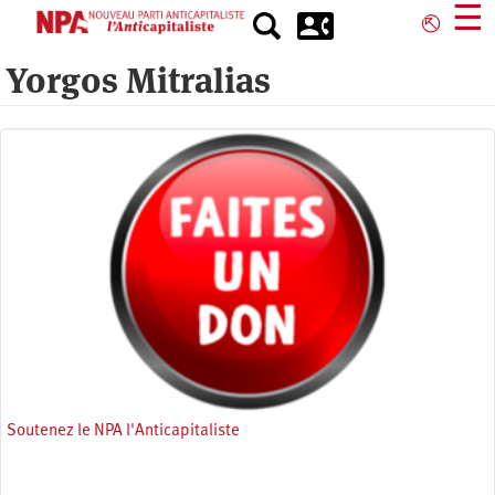
Aller
☰
⎋
au
contenu
Yorgos Mitralias
principal
Soutenez le NPA l'Anticapitaliste