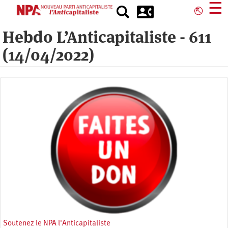
Aller
☰
⎋
au
contenu
Hebdo L’Anticapitaliste - 611
principal
(14/04/2022)
Soutenez le NPA l'Anticapitaliste