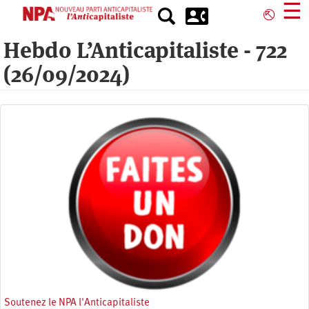
Aller
☰
⎋
au
contenu
Hebdo L’Anticapitaliste - 722
principal
(26/09/2024)
Soutenez le NPA l'Anticapitaliste