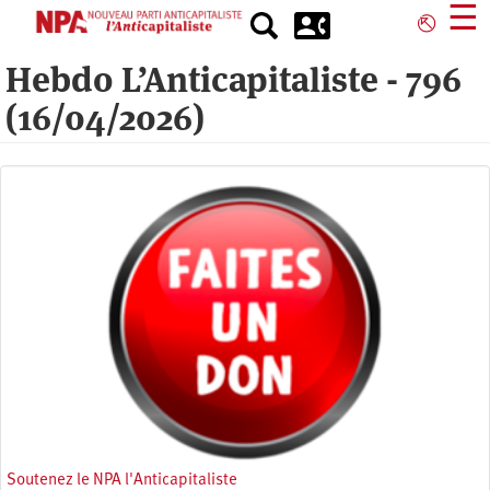
Aller
☰
⎋
au
contenu
Hebdo L’Anticapitaliste - 796
principal
(16/04/2026)
Soutenez le NPA l'Anticapitaliste