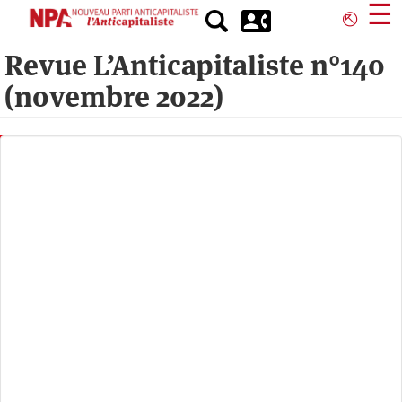
Aller
☰
⎋
au
contenu
Revue L’Anticapitaliste n°140
principal
(novembre 2022)