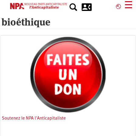
Aller
☰
⎋
au
contenu
bioéthique
principal
Soutenez le NPA l'Anticapitaliste