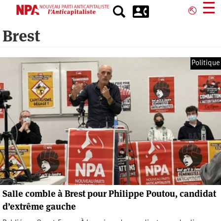
Aller
☰
⎋
au
contenu
Brest
principal
Politique
Salle comble à Brest pour Philippe Poutou, candidat
d’extrême gauche