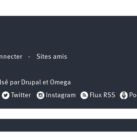
2e
congrès
1er
congrès
Congrès
de
fondation
nnecter
-
Sites amis
lsé par
Drupal
et
Omega
Twitter
Instagram
Flux RSS
Po