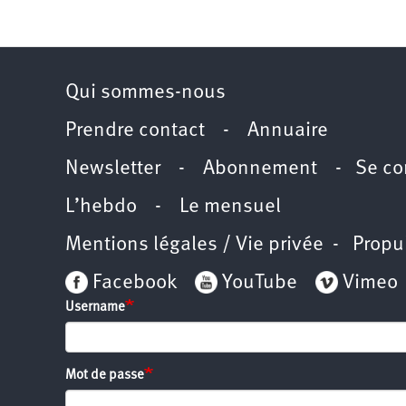
2011
Université
d’été
2012
Université
d’été
2013
Qui sommes-nous
Université
d’été
2014
Prendre contact
-
Annuaire
Université
d’été
2015
Newsletter -
Abonnement
-
Se co
Université
d’été
2016
L’hebdo
-
Le mensuel
Université
d’été
2017
Mentions légales / Vie privée
- Propu
Université
d’été
2018
Facebook
YouTube
Vimeo
Université
d’été
Username
2019
Université
d’été
2020
Université
d’été
Mot de passe
2021
Université