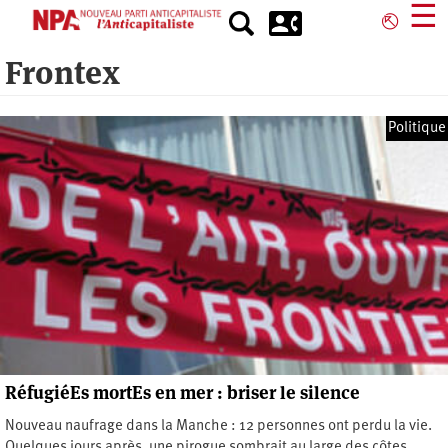
Aller
☰
⎋
au
contenu
Frontex
principal
Politique
RéfugiéEs mortEs en mer : briser le silence
Nouveau naufrage dans la Manche : 12 personnes ont perdu la vie.
Quelques jours après, une pirogue sombrait au large des côtes