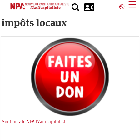
Aller
☰
⎋
au
contenu
impôts locaux
principal
Soutenez le NPA l'Anticapitaliste