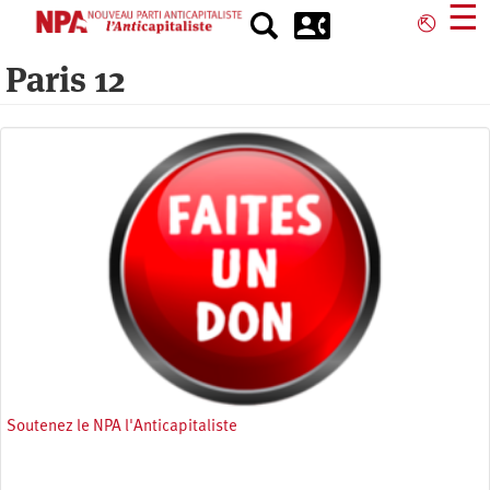
Aller
☰
⎋
au
contenu
Paris 12
principal
Soutenez le NPA l'Anticapitaliste