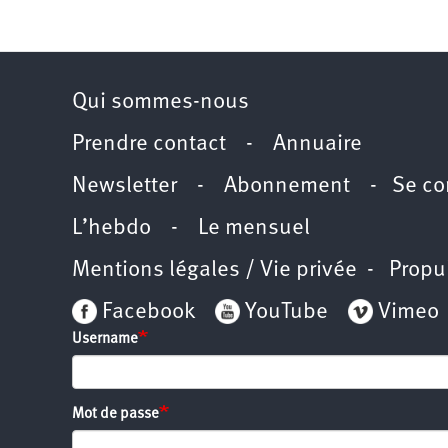
2011
Université
d’été
2012
Université
d’été
2013
Qui sommes-nous
Université
d’été
2014
Prendre contact
-
Annuaire
Université
d’été
2015
Newsletter -
Abonnement
-
Se co
Université
d’été
2016
L’hebdo
-
Le mensuel
Université
d’été
2017
Mentions légales / Vie privée
- Propu
Université
d’été
2018
Facebook
YouTube
Vimeo
Université
d’été
Username
2019
Université
d’été
2020
Université
d’été
Mot de passe
2021
Université