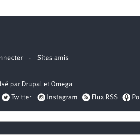
2e
congrès
1er
congrès
Congrès
de
fondation
nnecter
-
Sites amis
lsé par
Drupal
et
Omega
Twitter
Instagram
Flux RSS
Po