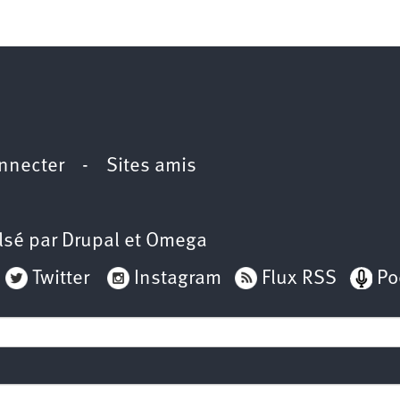
2e
congrès
1er
congrès
Congrès
de
fondation
nnecter
-
Sites amis
lsé par
Drupal
et
Omega
Twitter
Instagram
Flux RSS
Po