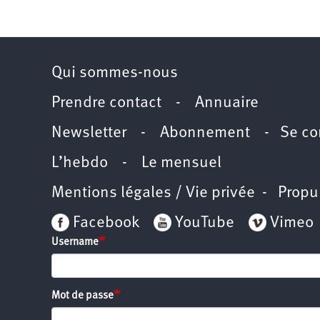
2011
Université
d’été
2012
Université
d’été
2013
Qui sommes-nous
Université
d’été
2014
Prendre contact
-
Annuaire
Université
d’été
2015
Newsletter -
Abonnement
-
Se co
Université
d’été
2016
L’hebdo
-
Le mensuel
Université
d’été
2017
Mentions légales / Vie privée
- Propu
Université
d’été
2018
Facebook
YouTube
Vimeo
Université
d’été
Username
2019
Université
d’été
2020
Université
d’été
Mot de passe
2021
Université