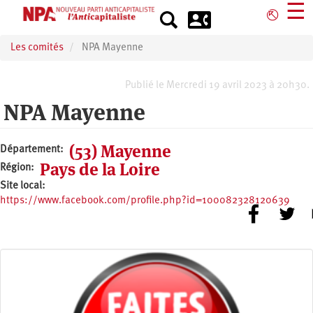
Aller
☰
⎋
au
contenu
Les comités
NPA Mayenne
principal
Publié le Mercredi 19 avril 2023 à 20h30.
NPA Mayenne
(53) Mayenne
Département
Pays de la Loire
Région
Site local
https://www.facebook.com/profile.php?id=100082328120639