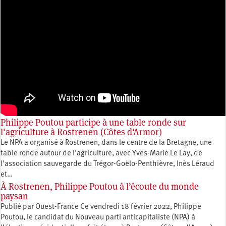
Philippe Poutou participe à une table ronde sur
l'agriculture à Rostrenen (Côtes d'Armor)
Le NPA a organisé à Rostrenen, dans le centre de la Bretagne, une
table ronde autour de l'agriculture, avec Yves-Marie Le Lay, de
l'association sauvegarde du Trégor-Goëlo-Penthièvre, Inès Léraud
et…
À Rostrenen, Philippe Poutou à l’écoute du monde
paysan
Publié par Ouest-France Ce vendredi 18 février 2022, Philippe
Poutou, le candidat du Nouveau parti anticapitaliste (NPA) à