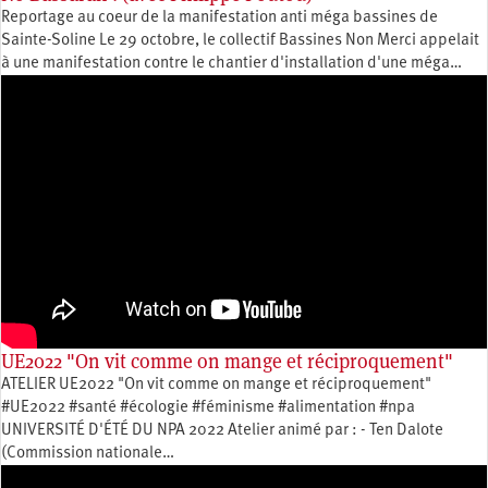
Reportage au coeur de la manifestation anti méga bassines de
Sainte-Soline Le 29 octobre, le collectif Bassines Non Merci appelait
à une manifestation contre le chantier d'installation d'une méga…
UE2022 "On vit comme on mange et réciproquement"
ATELIER UE2022 "On vit comme on mange et réciproquement"
#UE2022 #santé #écologie #féminisme #alimentation #npa
UNIVERSITÉ D'ÉTÉ DU NPA 2022 Atelier animé par : - Ten Dalote
(Commission nationale…