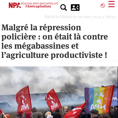
Aller
☰
⎋
au
contenu
Publié le Dimanche 26 mars 2023 à 18h15.
principal
Malgré la répression
policière : on était là contre
les mégabassines et
l’agriculture productiviste !