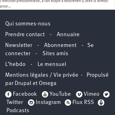
l’élection présidentielle, a fait étape à Rostrenen (Côtes-d’Armor)
pour…
Qui sommes-nous
Prendre contact
-
Annuaire
Newsletter -
Abonnement
-
Se
connecter
-
Sites amis
L’hebdo
-
Le mensuel
Mentions légales / Vie privée
- Propulsé
par
Drupal
et
Omega
Facebook
YouTube
Vimeo
Twitter
Instagram
Flux RSS
Podcasts