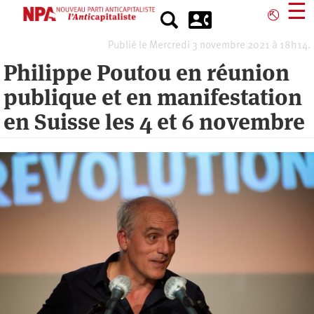
Aller
☰
⎋
au
contenu
Publié le Mercredi 3 novembre 2021 à 18h14.
principal
Philippe Poutou en réunion
publique et en manifestation
en Suisse les 4 et 6 novembre