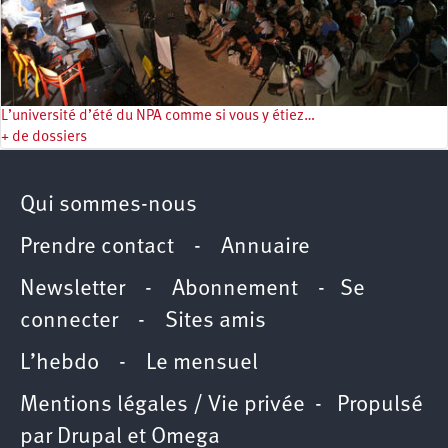
L’université d’été du NPA comme si vous y étiez…
+ de dossiers
Qui sommes-nous
Prendre contact
-
Annuaire
Newsletter -
Abonnement
-
Se
connecter
-
Sites amis
L’hebdo
-
Le mensuel
Mentions légales / Vie privée
- Propulsé
par
Drupal
et
Omega