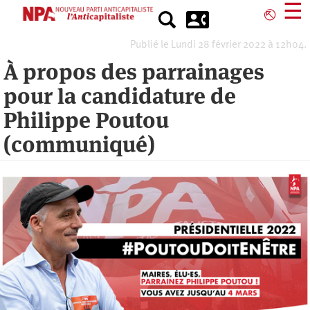
Aller
☰
⎋
au
contenu
Publié le Lundi 28 février 2022 à 12h04.
principal
À propos des parrainages
pour la candidature de
Philippe Poutou
(communiqué)