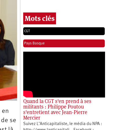
Mots clés
CGT
Pays Basque
Quand la CGT s'en prend à ses
militants : Philippe Poutou
n en
s'entretient avec Jean-Pierre
Mercier
 de se
Suivez L’Anticapitaliste, le média du NPA :
st là