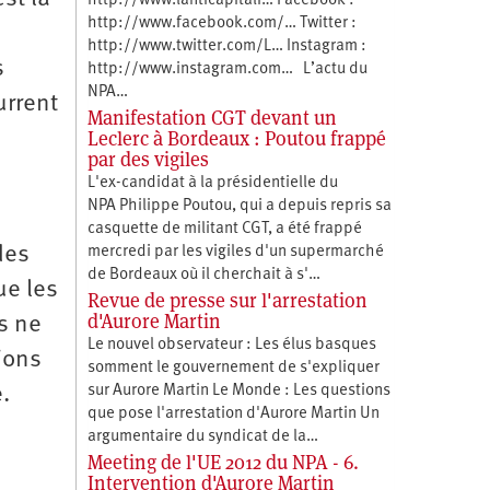
http://www.lanticapitali… Facebook :
http://www.facebook.com/… Twitter :
http://www.twitter.com/L… Instagram :
s
http://www.instagram.com… L’actu du
NPA…
urrent
Manifestation CGT devant un
Leclerc à Bordeaux : Poutou frappé
par des vigiles
L'ex-candidat à la présidentielle du
NPA Philippe Poutou, qui a depuis repris sa
casquette de militant CGT, a été frappé
des
mercredi par les vigiles d'un supermarché
de Bordeaux où il cherchait à s'…
ue les
Revue de presse sur l'arrestation
d'Aurore Martin
s ne
Le nouvel observateur : Les élus basques
ions
somment le gouvernement de s'expliquer
.
sur Aurore Martin Le Monde : Les questions
que pose l'arrestation d'Aurore Martin Un
argumentaire du syndicat de la…
Meeting de l'UE 2012 du NPA - 6.
Intervention d'Aurore Martin