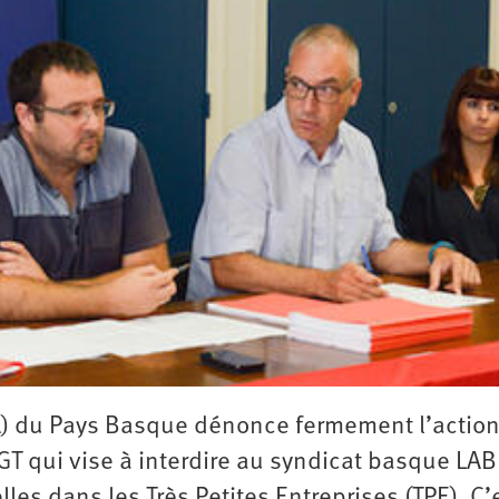
2e
congrès
1er
congrès
Congrès
de
fondation
PA) du Pays Basque dénonce fermement l’actio
GT qui vise à interdire au syndicat basque LAB
es dans les Très Petites Entreprises (TPE). C’e