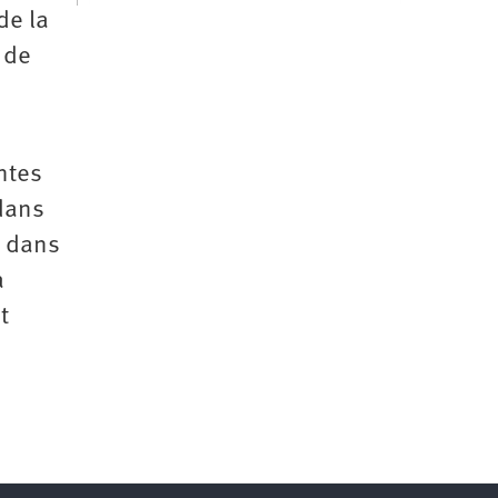
de la
 de
ntes
dans
B dans
a
t