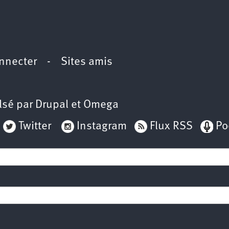
nnecter
-
Sites amis
lsé par
Drupal
et
Omega
Twitter
Instagram
Flux RSS
Po