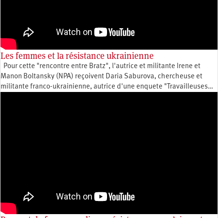
Les femmes et la résistance ukrainienne
Pour cette "rencontre entre Bratz", l'autrice et militante Irene et
Manon Boltansky (NPA) reçoivent Daria Saburova, chercheuse et
militante franco-ukrainienne, autrice d'une enquete "Travailleuses…