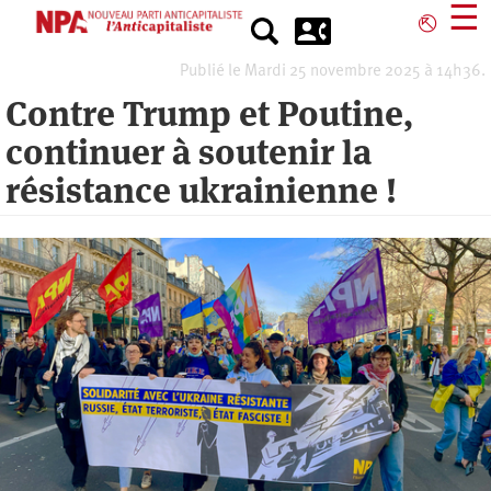
Aller
☰
⎋
au
contenu
Publié le Mardi 25 novembre 2025 à 14h36.
principal
Contre Trump et Poutine,
continuer à soutenir la
résistance ukrainienne !