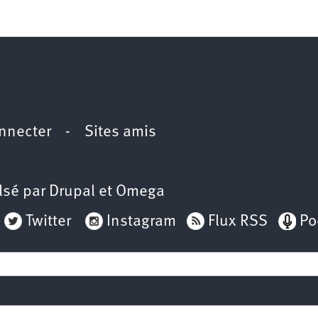
2e
congrès
1er
congrès
Congrès
de
fondation
nnecter
-
Sites amis
lsé par
Drupal
et
Omega
Twitter
Instagram
Flux RSS
Po