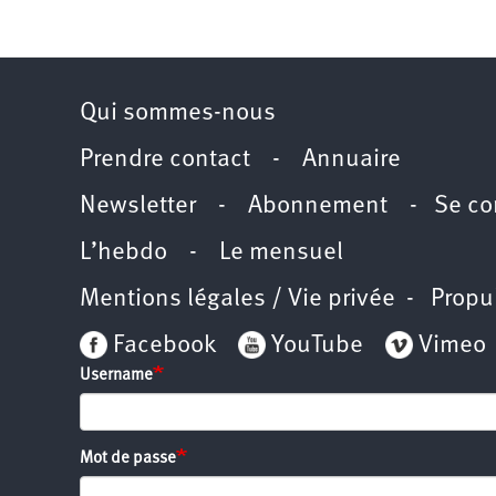
2011
Université
d’été
2012
Université
d’été
2013
Qui sommes-nous
Université
d’été
2014
Prendre contact
-
Annuaire
Université
d’été
2015
Newsletter -
Abonnement
-
Se co
Université
d’été
2016
L’hebdo
-
Le mensuel
Université
d’été
2017
Mentions légales / Vie privée
- Propu
Université
d’été
2018
Facebook
YouTube
Vimeo
Université
d’été
Username
2019
Université
d’été
2020
Université
d’été
Mot de passe
2021
Université