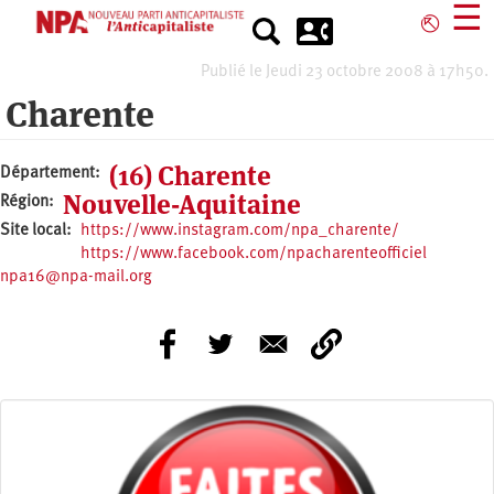
Aller
☰
⎋
au
contenu
Publié le Jeudi 23 octobre 2008 à 17h50.
principal
Charente
(16) Charente
Département
Nouvelle-Aquitaine
Région
Site local
https://www.instagram.com/npa_charente/
https://www.facebook.com/npacharenteofficiel
npa16@npa-mail.org