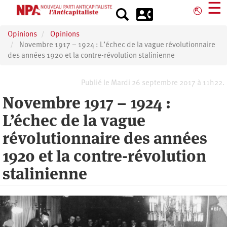
Aller
☰
⎋
au
contenu
Opinions
Opinions
principal
Novembre 1917 – 1924 : L’échec de la vague révolutionnaire
des années 1920 et la contre-révolution stalinienne
Publié le Mardi 26 septembre 2017 à 11h22.
Novembre 1917 – 1924 :
L’échec de la vague
révolutionnaire des années
1920 et la contre-révolution
stalinienne