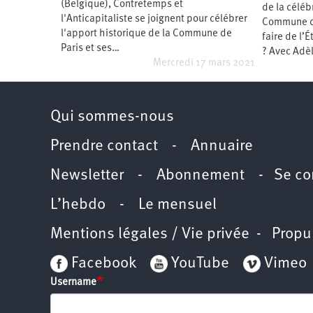
2011
(Belgique), Contretemps et
de la céléb
Université
l'Anticapitaliste se joignent pour célébrer
d’été
Commune de
2012
l'apport historique de la Commune de
faire de l’
Université
Paris et ses…
d’été
? Avec Adè
2013
Mercredi 17 mars 2021
Université
d’été
2014
Université
d’été
Qui sommes-nous
2015
Université
d’été
Prendre contact
-
Annuaire
2016
Université
d’été
Newsletter -
Abonnement
-
Se co
2017
Université
d’été
L’hebdo
-
Le mensuel
2018
Université
d’été
Mentions légales / Vie privée
- Propu
2019
Université
d’été
Facebook
YouTube
Vimeo
2020
Université
Username
d’été
2021
Université