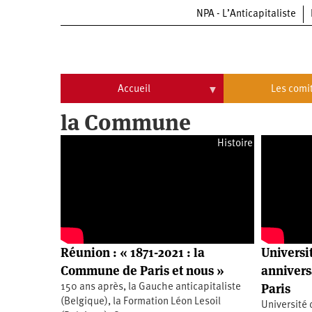
NPA - L’Anticapitaliste
Aller
au
contenu
principal
Accueil
Les comi
la Commune
Accueil
Les
comités
Histoire
Communiqués
Commissions
Université
Qui
d’été
sommes-
nous
Vidéos
Université
?
d’été
Université
d’été
Réunion : « 1871-2021 : la
Universit
2009
Université
Commune de Paris et nous »
annivers
d’été
2010
Paris
150 ans après, la Gauche anticapitaliste
Université
(Belgique), la Formation Léon Lesoil
d’été
Université 