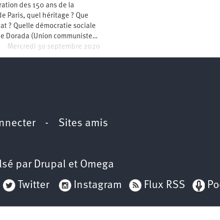
ration des 150 ans de la
2e
congrès
 Paris, quel héritage ? Que
État ? Quelle démocratie sociale
1er
congrès
le Dorada (Union communiste…
Mercredi 30 septembre 2020
Congrès
de
fondation
nnecter
-
Sites amis
lsé par
Drupal
et
Omega
Twitter
Instagram
Flux RSS
Po