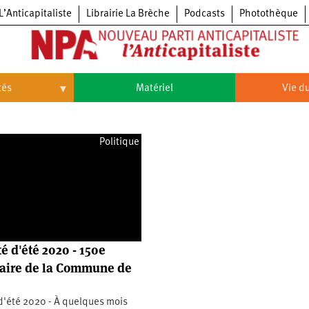
L’Anticapitaliste
Librairie La Brèche
Podcasts
Photothèque
tés
Matériel
Vie du
Vie
du
parti
Politique
Congrès
du
NPA
Principes
Congrès
fondateurs
du
du
NPA
Statuts
6e
NPA
du
congrès
parti
Textes
5e
du
congrès
é d'été 2020 - 150e
Conseil
4e
politique
aire de la Commune de
congrès
national
3e
congrès
d'été 2020 - À quelques mois