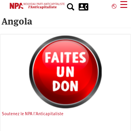
Aller
☰
⎋
au
contenu
Angola
principal
Soutenez le NPA l'Anticapitaliste