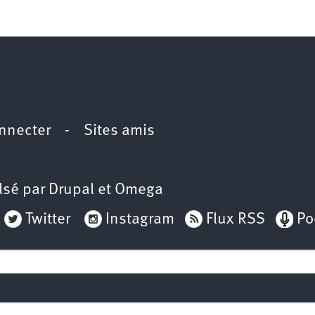
2e
congrès
1er
congrès
Congrès
de
fondation
nnecter
-
Sites amis
lsé par
Drupal
et
Omega
Twitter
Instagram
Flux RSS
Po