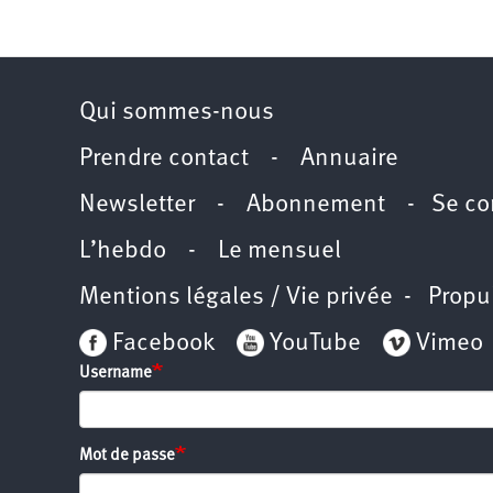
2011
Université
d’été
2012
Université
d’été
2013
Qui sommes-nous
Université
d’été
2014
Prendre contact
-
Annuaire
Université
d’été
2015
Newsletter -
Abonnement
-
Se co
Université
d’été
2016
L’hebdo
-
Le mensuel
Université
d’été
2017
Mentions légales / Vie privée
- Propu
Université
d’été
2018
Facebook
YouTube
Vimeo
Université
d’été
Username
2019
Université
d’été
2020
Université
d’été
Mot de passe
2021
Université