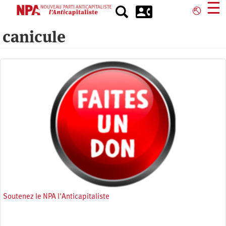
Aller
☰
⎋
au
contenu
canicule
principal
Soutenez le NPA l'Anticapitaliste