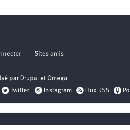
2e
congrès
1er
congrès
Congrès
de
fondation
nnecter
-
Sites amis
lsé par
Drupal
et
Omega
Twitter
Instagram
Flux RSS
Po