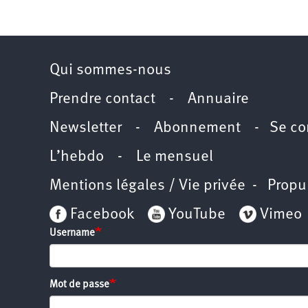
2011
Université
d’été
2012
Université
d’été
2013
Qui sommes-nous
Université
d’été
2014
Prendre contact
-
Annuaire
Université
d’été
2015
Newsletter -
Abonnement
-
Se co
Université
d’été
2016
L’hebdo
-
Le mensuel
Université
d’été
2017
Mentions légales / Vie privée
- Propu
Université
d’été
2018
Facebook
YouTube
Vimeo
Université
d’été
Username
2019
Université
d’été
2020
Université
d’été
Mot de passe
2021
Université