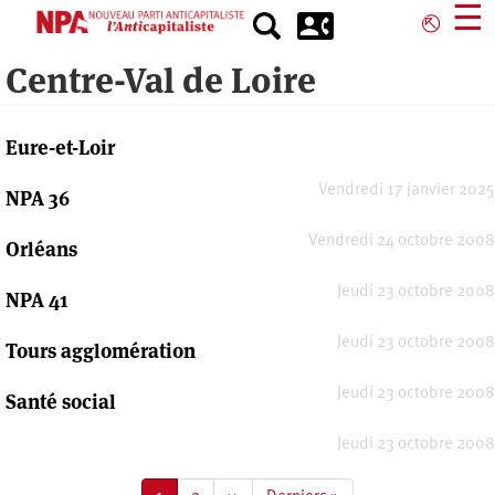
Aller
☰
⎋
au
contenu
Centre-Val de Loire
principal
Eure-et-Loir
Vendredi 17 janvier 2025
NPA 36
Vendredi 24 octobre 2008
Orléans
Jeudi 23 octobre 2008
NPA 41
Jeudi 23 octobre 2008
Tours agglomération
Jeudi 23 octobre 2008
Santé social
Jeudi 23 octobre 2008
Pagination