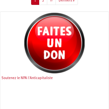
Page
1
Page
2
Page
››
Dernière
Derniers »
courante
suivante
page
Soutenez le NPA l'Anticapitaliste