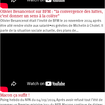
Olivier Besancenot sur BFM : "la convergence des luttes,
c'est donner un sens à la colère"
Olivier Besancenot était l'invité de BFM le 20 novembre 2024 après
être allé rendre visite aux salarié•es grévites de Michelin à Cholet. Il
parle de la situation sociale actuelle, des plans de…
Macon ça suffit !
Poing hebdo du NPA du 04/09/2024 Après avoir refusé tout l’été de