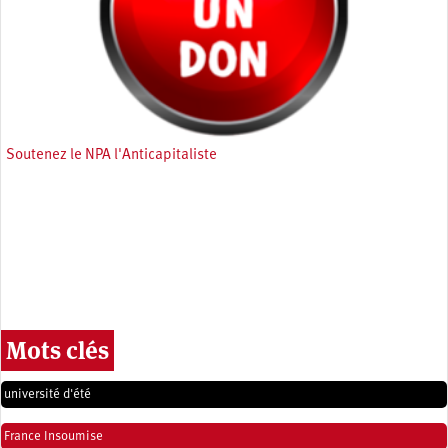
Soutenez le NPA l'Anticapitaliste
Mots clés
université d'été
France Insoumise