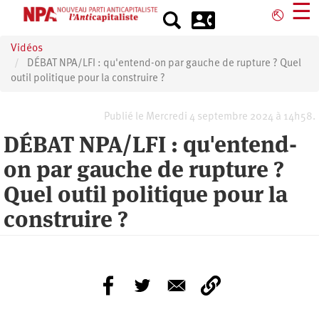
Aller
☰
⎋
au
contenu
Vidéos
principal
DÉBAT NPA/LFI : qu'entend-on par gauche de rupture ? Quel
outil politique pour la construire ?
Publié le Mercredi 4 septembre 2024 à 14h58.
DÉBAT NPA/LFI : qu'entend-
on par gauche de rupture ?
Quel outil politique pour la
construire ?