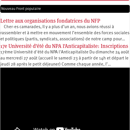
Nouveau Front populaire
Lettre aux organisations fondatrices du NFP
Cher·es camarades, Il y a plus d’un an, nous avions réussi à
rassembler et à mettre en mouvement l’ensemble des forces sociales
et politiques (partis, syndicats, associations) de notre camp pour…
17e Université d'été du NPA l'Anticapitaliste: Inscriptions
17ème Université d'été du NPA l'Anticapitaliste Du dimanche 24 août
au mercredi 27 août (accueil le samedi 23 à partir de 14h et départ le
jeudi 28 après le petit déjeuner) Comme chaque année, l’…