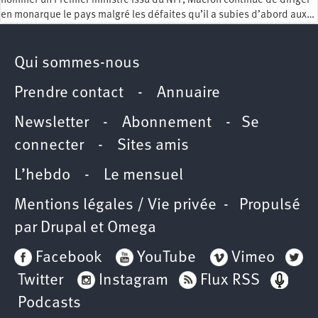
nommer un Premier ministre issu du NFP, Macron continue de diriger
en monarque le pays malgré les défaites qu’il a subies d’abord aux…
Qui sommes-nous
Prendre contact
-
Annuaire
Newsletter -
Abonnement
-
Se
connecter
-
Sites amis
L’hebdo
-
Le mensuel
Mentions légales / Vie privée
- Propulsé
par
Drupal
et
Omega
Facebook
YouTube
Vimeo
Twitter
Instagram
Flux RSS
Podcasts