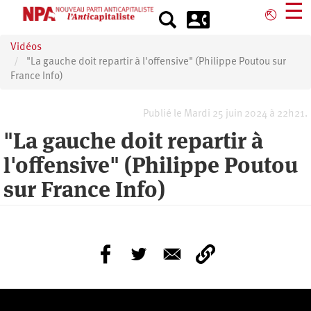
Aller
☰
⎋
au
contenu
Vidéos
principal
"La gauche doit repartir à l'offensive" (Philippe Poutou sur
France Info)
Publié le Mardi 25 juin 2024 à 22h21.
"La gauche doit repartir à
l'offensive" (Philippe Poutou
sur France Info)