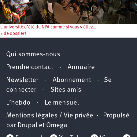
L’université d’été du NPA comme si vous y étiez…
+ de dossiers
Qui sommes-nous
Prendre contact
-
Annuaire
Newsletter -
Abonnement
-
Se
connecter
-
Sites amis
L’hebdo
-
Le mensuel
Mentions légales / Vie privée
- Propulsé
par
Drupal
et
Omega