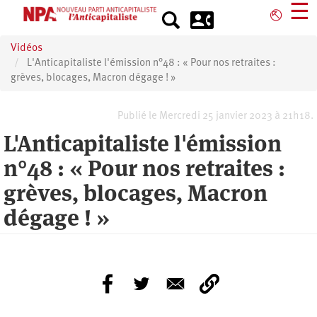
Aller
☰
⎋
au
contenu
Vidéos
principal
L'Anticapitaliste l'émission n°48 : « Pour nos retraites :
grèves, blocages, Macron dégage ! »
Publié le Mercredi 25 janvier 2023 à 21h18.
L'Anticapitaliste l'émission
n°48 : « Pour nos retraites :
grèves, blocages, Macron
dégage ! »