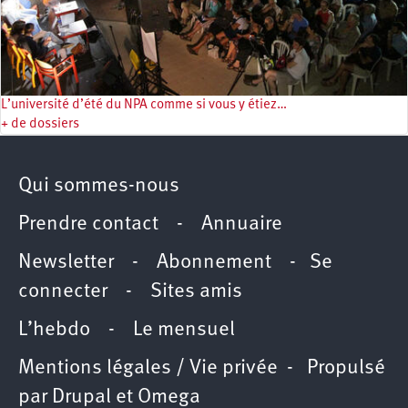
L’université d’été du NPA comme si vous y étiez…
+ de dossiers
Qui sommes-nous
Prendre contact
-
Annuaire
Newsletter -
Abonnement
-
Se
connecter
-
Sites amis
L’hebdo
-
Le mensuel
Mentions légales / Vie privée
- Propulsé
par
Drupal
et
Omega