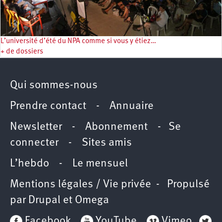
L’université d’été du NPA comme si vous y étiez…
+ de dossiers
Qui sommes-nous
Prendre contact
-
Annuaire
Newsletter -
Abonnement
-
Se
connecter
-
Sites amis
L’hebdo
-
Le mensuel
Mentions légales / Vie privée
- Propulsé
par
Drupal
et
Omega
Facebook
YouTube
Vimeo