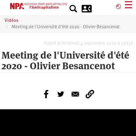
Aller
☰
⎋
au
contenu
Vidéos
principal
Meeting de l'Université d'été 2020 - Olivier Besancenot
Publié le Vendredi 4 septembre 2020 à 13h36.
Meeting de l'Université d'été
2020 - Olivier Besancenot