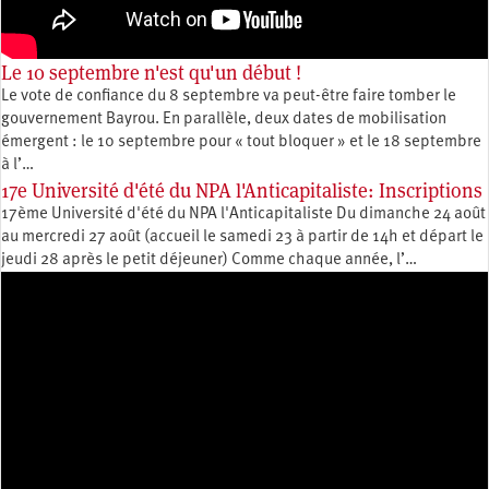
Le 10 septembre n'est qu'un début !
Le vote de confiance du 8 septembre va peut-être faire tomber le
gouvernement Bayrou. En parallèle, deux dates de mobilisation
émergent : le 10 septembre pour « tout bloquer » et le 18 septembre
à l’…
17e Université d'été du NPA l'Anticapitaliste: Inscriptions
17ème Université d'été du NPA l'Anticapitaliste Du dimanche 24 août
au mercredi 27 août (accueil le samedi 23 à partir de 14h et départ le
jeudi 28 après le petit déjeuner) Comme chaque année, l’…